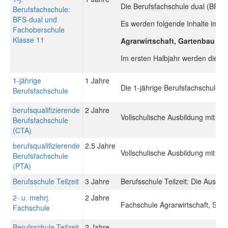
Die Berufsfachschule dual (BFSdua
Berufsfachschule:
BFS-dual und
Es werden folgende Inhalte im Unte
Fachoberschule
Klasse 11
Agrarwirtschaft, Gartenbau un
Im ersten Halbjahr werden die Sc
1-jährige
1 Jahre
Die 1-jährige Berufsfachschule e
Berufsfachschule
berufsqualifizierende
2 Jahre
Vollschulische Ausbildung mit Be
Berufsfachschule
(CTA)
berufsqualifizierende
2.5 Jahre
Vollschulische Ausbildung mit Be
Berufsfachschule
(PTA)
Berufsschule Teilzeit
3 Jahre
Berufsschule Teilzeit: Die Ausbil
2- u. mehrj.
2 Jahre
Fachschule Agrarwirtschaft, Sc
Fachschule
Berufsschule Teilzeit
2 Jahre