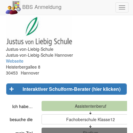
BBS Anmeldung
Toggl
navig
Justus-von-Liebig-Schule
Justus-von-Liebig-Schule Hannover
Webseite
Heisterbergallee 8
30453
Hannover
Interaktiver Schulform-Berater (hier klicken)
Ich habe…
besuche die