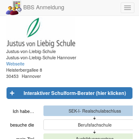
BBS Anmeldung
Toggl
navig
Justus-von-Liebig-Schule
Justus-von-Liebig-Schule Hannover
Webseite
Heisterbergallee 8
30453
Hannover
Interaktiver Schulform-Berater (hier klicken)
Ich habe…
besuche die